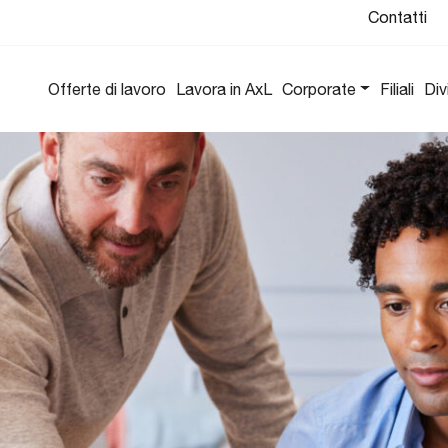
Contatti
Offerte di lavoro
Lavora in AxL
Corporate
Filiali
Div
ione: AxL Formazione
Vai alla divisione: Close to You
azione
Close to
corsi formativi e di consulenza
You
er sviluppare competenze e migliorare
le risorse umane.
Individuiamo
con cura la
persona più
adatta per offrire
assistenza
qualificata e
continuativa ai
propri cari.