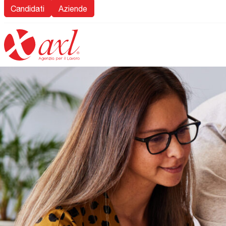
Candidati
Aziende
Vai alla divisione: Alti Profili
Vai alla divis
Alti Profili
AxL Form
Supportiamo le imprese nella ricerca e selezione di
Progettiamo per
figure di middle e top management, valorizzando
organizzativa p
competenze ed esperienze.
la gestione del