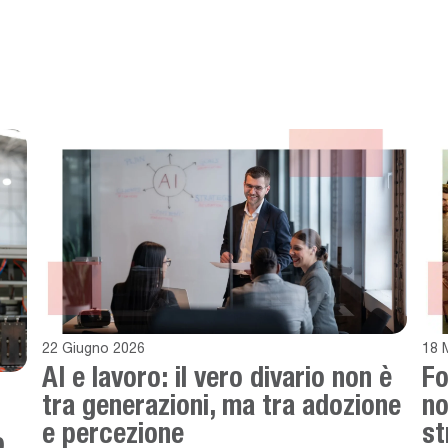
22 Giugno 2026
18 
AI e lavoro: il vero divario non è
Fo
tra generazioni, ma tra adozione
no
e percezione
st
.