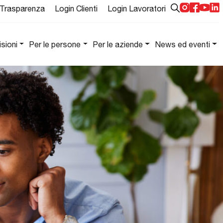
Trasparenza
Login Clienti
Login Lavoratori
isioni
Per le persone
Per le aziende
News ed eventi
Vai alla divisione: Grandi Clienti
Grandi
Clienti
Gestiamo
progetti di
ricerca e
selezione su
larga scala,
garantendo
efficienza,
precisione e
continuità nei
processi di
assunzione.