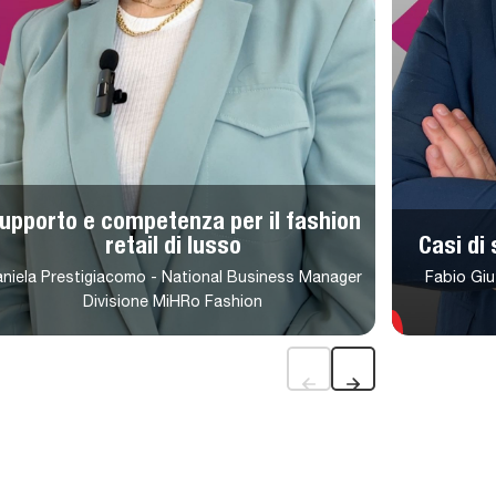
upporto e competenza per il fashion
retail di lusso
Casi di
niela Prestigiacomo - National Business Manager
Fabio Giu
Divisione MiHRo Fashion
roduci
Riproduci