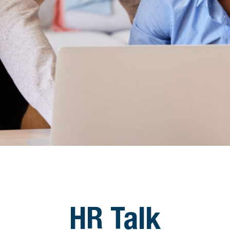
xL
HR Talk
 eventi di AxL