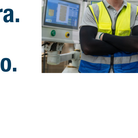
a.
o.