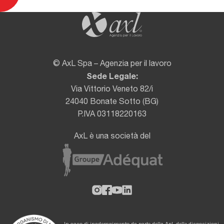
© AxL Spa – Agenzia per il lavoro
Sede Legale:
Via Vittorio Veneto 82/i
24040 Bonate Sotto (BG)
P.IVA 03118220163
AxL è una società del
In caso di inadempimento da parte della ApL delle disposizioni