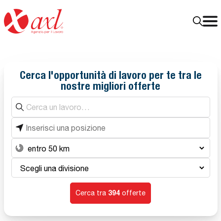
Cerca l'opportunità di lavoro per te tra le
nostre migliori offerte
Cerca un lavoro
Inizia a digitare: compariranno suggerimenti.
Inserisci una posizione
Distanza
Scegli una divisione
394
Cerca tra
offerte