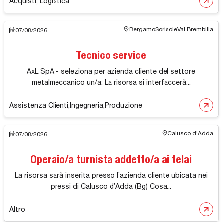
Acquisti, Logistica
Bergamo
Sorisole
Val Brembilla
07/08/2026
Tecnico service
AxL SpA - seleziona per azienda cliente del settore
metalmeccanico un/a: La risorsa si interfaccerà...
Assistenza Clienti
,
Ingegneria
,
Produzione
Calusco d'Adda
07/08/2026
Operaio/a turnista addetto/a ai telai
La risorsa sarà inserita presso l’azienda cliente ubicata nei
pressi di Calusco d’Adda (Bg) Cosa...
Altro