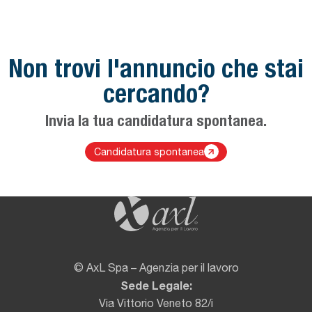
Non trovi l'annuncio che stai
cercando?
Invia la tua candidatura spontanea.
Link utili
Candidatura spontanea
© AxL Spa – Agenzia per il lavoro
Sede Legale:
Via Vittorio Veneto 82/i