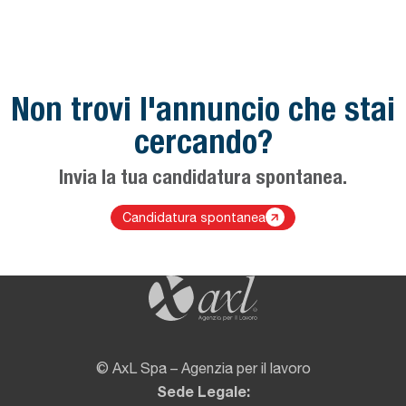
Non trovi l'annuncio che stai
cercando?
Invia la tua candidatura spontanea.
Link utili
Candidatura spontanea
© AxL Spa – Agenzia per il lavoro
Sede Legale: