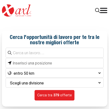
Cerca l'opportunità di lavoro per te tra le
nostre migliori offerte
Cerca un lavoro
Inizia a digitare: compariranno suggerimenti.
Inserisci una posizione
Distanza
Scegli una divisione
379
Cerca tra
offerte